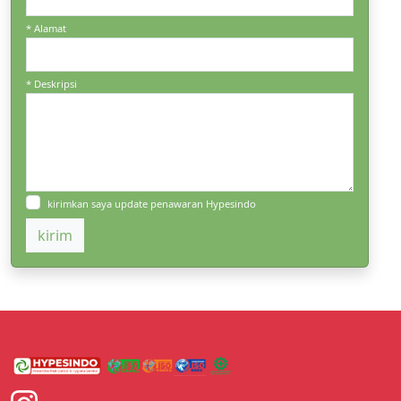
* Alamat
* Deskripsi
kirimkan saya update penawaran Hypesindo
kirim