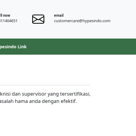
ll now
email
811404651
customercare@hypesindo.com
pesindo Link
nisi dan supervisor yang tersertifikasi,
masalah hama anda dengan efektif.