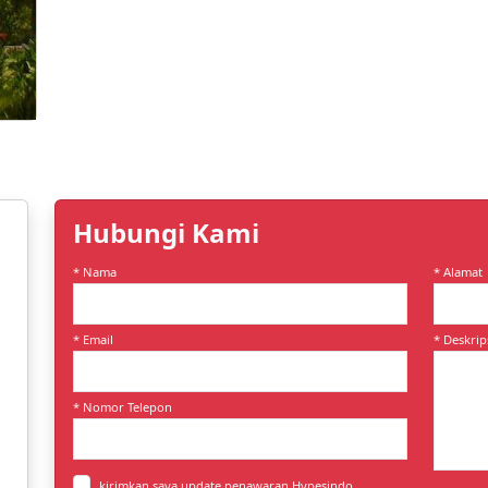
Hubungi Kami
* Nama
* Alamat
* Email
* Deskrip
* Nomor Telepon
kirimkan saya update penawaran Hypesindo