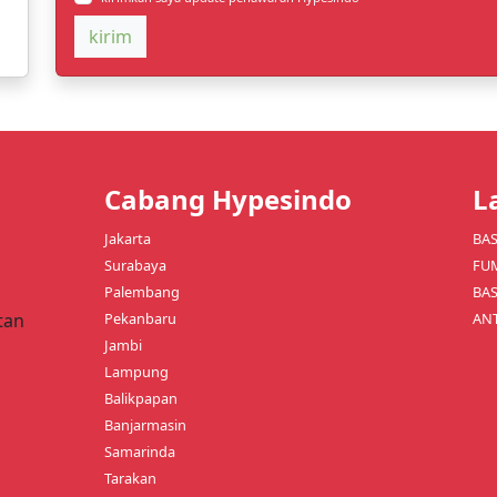
kirim
Cabang Hypesindo
L
Jakarta
BA
Surabaya
FU
Palembang
BAS
Pekanbaru
ANT
tan
Jambi
Lampung
Balikpapan
Banjarmasin
Samarinda
Tarakan