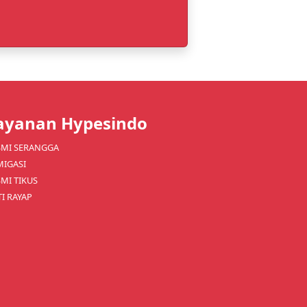
ayanan Hypesindo
SMI SERANGGA
MIGASI
MI TIKUS
I RAYAP